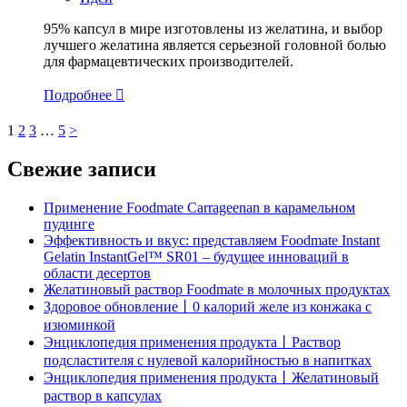
95% капсул в мире изготовлены из желатина, и выбор
лучшего желатина является серьезной головной болью
для фармацевтических производителей.
Подробнее

1
2
3
…
5
>
Свежие записи
Применение Foodmate Carrageenan в карамельном
пудинге
Эффективность и вкус: представляем Foodmate Instant
Gelatin InstantGel™ SR01 – будущее инноваций в
области десертов
Желатиновый раствор Foodmate в молочных продуктах
Здоровое обновление丨0 калорий желе из конжака с
изюминкой
Энциклопедия применения продукта丨Раствор
подсластителя с нулевой калорийностью в напитках
Энциклопедия применения продукта丨Желатиновый
раствор в капсулах