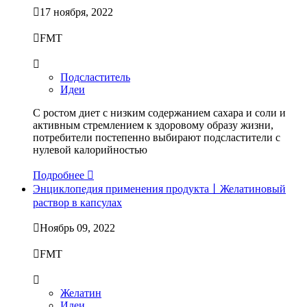

17 ноября, 2022

FMT

Подсластитель
Идеи
С ростом диет с низким содержанием сахара и соли и
активным стремлением к здоровому образу жизни,
потребители постепенно выбирают подсластители с
нулевой калорийностью
Подробнее

Энциклопедия применения продукта丨Желатиновый
раствор в капсулах

Ноябрь 09, 2022

FMT

Желатин
Идеи