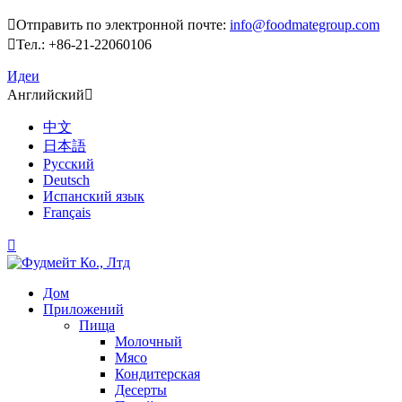

Отправить по электронной почте:
info@foodmategroup.com

Тел.: +86-21-22060106
Идеи
Английский

中文
日本語
Русский
Deutsch
Испанский язык
Français

Дом
Приложений
Пища
Молочный
Мясо
Кондитерская
Десерты