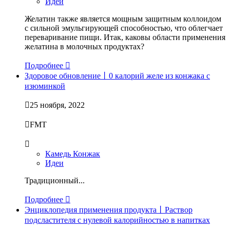
Идеи
Желатин также является мощным защитным коллоидом
с сильной эмульгирующей способностью, что облегчает
переваривание пищи. Итак, каковы области применения
желатина в молочных продуктах?
Подробнее

Здоровое обновление丨0 калорий желе из конжака с
изюминкой

25 ноября, 2022

FMT

Камедь Конжак
Идеи
Традиционный...
Подробнее

Энциклопедия применения продукта丨Раствор
подсластителя с нулевой калорийностью в напитках