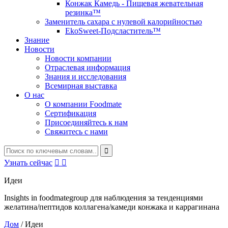
Конжак Камедь - Пищевая жевательная
резинка™
Заменитель сахара с нулевой калорийностью
EkoSweet-Подсластитель™
Знание
Новости
Новости компании
Отраслевая информация
Знания и исследования
Всемирная выставка
О нас
О компании Foodmate
Сертификация
Присоединяйтесь к нам
Свяжитесь с нами
Узнать сейчас


Идеи
Insights in foodmategroup для наблюдения за тенденциями
желатина/пептидов коллагена/камеди конжака и каррагинана
Дом
/
Идеи