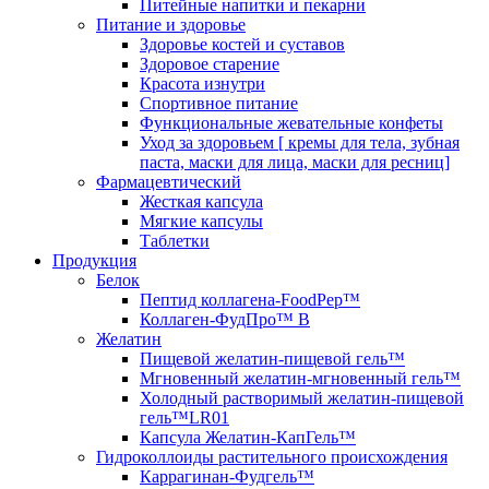
Питейные напитки и пекарни
Питание и здоровье
Здоровье костей и суставов
Здоровое старение
Красота изнутри
Спортивное питание
Функциональные жевательные конфеты
Уход за здоровьем [ кремы для тела, зубная
паста, маски для лица, маски для ресниц]
Фармацевтический
Жесткая капсула
Мягкие капсулы
Таблетки
Продукция
Белок
Пептид коллагена-FoodPep™
Коллаген-ФудПро™ В
Желатин
Пищевой желатин-пищевой гель™
Мгновенный желатин-мгновенный гель™
Холодный растворимый желатин-пищевой
гель™LR01
Капсула Желатин-КапГель™
Гидроколлоиды растительного происхождения
Каррагинан-Фудгель™