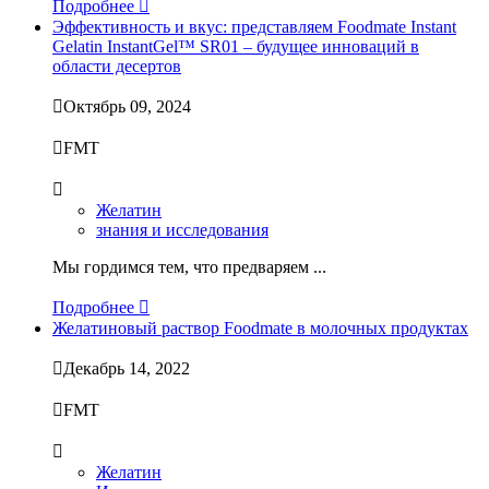
Подробнее

Эффективность и вкус: представляем Foodmate Instant
Gelatin InstantGel™ SR01 – будущее инноваций в
области десертов

Октябрь 09, 2024

FMT

Желатин
знания и исследования
Мы гордимся тем, что предваряем ...
Подробнее

Желатиновый раствор Foodmate в молочных продуктах

Декабрь 14, 2022

FMT

Желатин