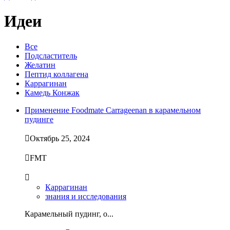
Идеи
Все
Подсластитель
Желатин
Пептид коллагена
Каррагинан
Камедь Конжак
Применение Foodmate Carrageenan в карамельном
пудинге

Октябрь 25, 2024

FMT

Каррагинан
знания и исследования
Карамельный пудинг, о...