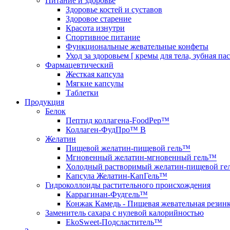
Питание и здоровье
Здоровье костей и суставов
Здоровое старение
Красота изнутри
Спортивное питание
Функциональные жевательные конфеты
Уход за здоровьем [ кремы для тела, зубная па
Фармацевтический
Жесткая капсула
Мягкие капсулы
Таблетки
Продукция
Белок
Пептид коллагена-FoodPep™
Коллаген-ФудПро™ В
Желатин
Пищевой желатин-пищевой гель™
Мгновенный желатин-мгновенный гель™
Холодный растворимый желатин-пищевой г
Капсула Желатин-КапГель™
Гидроколлоиды растительного происхождения
Каррагинан-Фудгель™
Конжак Камедь - Пищевая жевательная рези
Заменитель сахара с нулевой калорийностью
EkoSweet-Подсластитель™