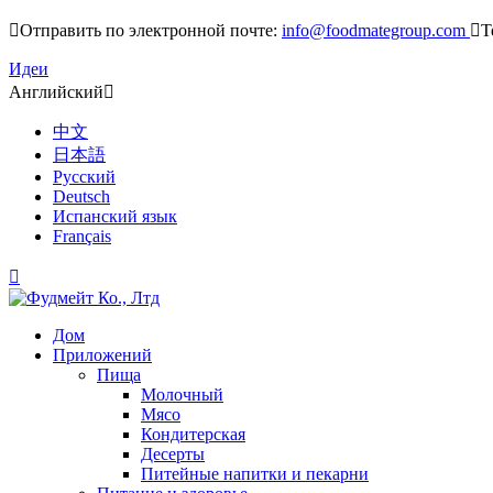

Отправить по электронной почте:
info@foodmategroup.com

Т
Идеи
Английский

中文
日本語
Русский
Deutsch
Испанский язык
Français

Дом
Приложений
Пища
Молочный
Мясо
Кондитерская
Десерты
Питейные напитки и пекарни