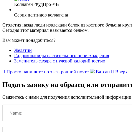
Коллаген-ФудПро™В
Серия пептидов коллагена
Столетия назад люди извлекали белок из костного бульона кру
Сегодня этот материал называется белком.
Вам может понадобиться?
Желатин
Гидроколлоиды растительного происхождения
Заменитель сахара с нулевой калорийностью

Просто напишите по электронной почте
Ватсап

Вверх
Подать заявку на образец или отправит
Свяжитесь с нами для получения дополнительной информации о 