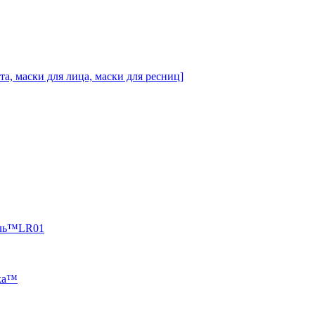
ста, маски для лица, маски для ресниц]
ель™LR01
нка™