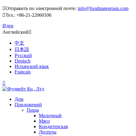

Отправить по электронной почте:
info@foodmategroup.com

Тел.: +86-21-22060106
Идеи
Английский

中文
日本語
Русский
Deutsch
Испанский язык
Français

Дом
Приложений
Пища
Молочный
Мясо
Кондитерская
Десерты