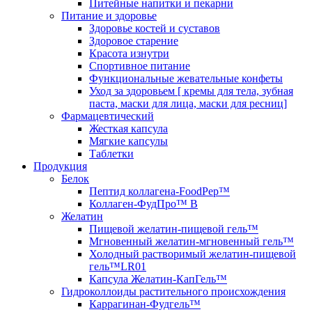
Питейные напитки и пекарни
Питание и здоровье
Здоровье костей и суставов
Здоровое старение
Красота изнутри
Спортивное питание
Функциональные жевательные конфеты
Уход за здоровьем [ кремы для тела, зубная
паста, маски для лица, маски для ресниц]
Фармацевтический
Жесткая капсула
Мягкие капсулы
Таблетки
Продукция
Белок
Пептид коллагена-FoodPep™
Коллаген-ФудПро™ В
Желатин
Пищевой желатин-пищевой гель™
Мгновенный желатин-мгновенный гель™
Холодный растворимый желатин-пищевой
гель™LR01
Капсула Желатин-КапГель™
Гидроколлоиды растительного происхождения
Каррагинан-Фудгель™