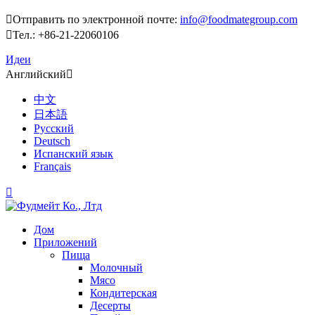

Отправить по электронной почте:
info@foodmategroup.com

Тел.: +86-21-22060106
Идеи
Английский

中文
日本語
Русский
Deutsch
Испанский язык
Français

Дом
Приложений
Пища
Молочный
Мясо
Кондитерская
Десерты