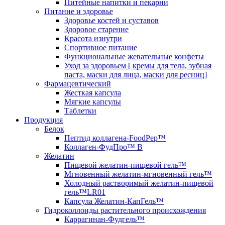
Питейные напитки и пекарни
Питание и здоровье
Здоровье костей и суставов
Здоровое старение
Красота изнутри
Спортивное питание
Функциональные жевательные конфеты
Уход за здоровьем [ кремы для тела, зубная
паста, маски для лица, маски для ресниц]
Фармацевтический
Жесткая капсула
Мягкие капсулы
Таблетки
Продукция
Белок
Пептид коллагена-FoodPep™
Коллаген-ФудПро™ В
Желатин
Пищевой желатин-пищевой гель™
Мгновенный желатин-мгновенный гель™
Холодный растворимый желатин-пищевой
гель™LR01
Капсула Желатин-КапГель™
Гидроколлоиды растительного происхождения
Каррагинан-Фудгель™