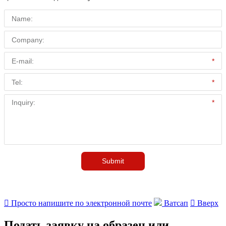

Просто напишите по электронной почте
Ватсап

Вверх
Подать заявку на образец или