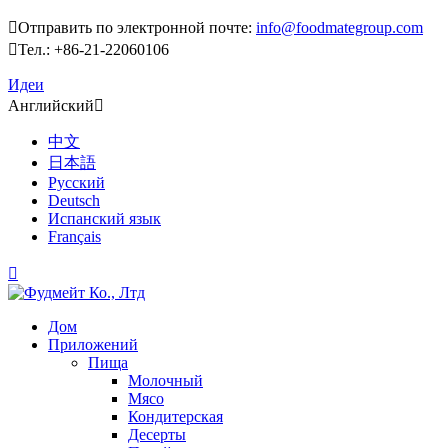

Отправить по электронной почте:
info@foodmategroup.com

Тел.: +86-21-22060106
Идеи
Английский

中文
日本語
Русский
Deutsch
Испанский язык
Français

Дом
Приложений
Пища
Молочный
Мясо
Кондитерская
Десерты