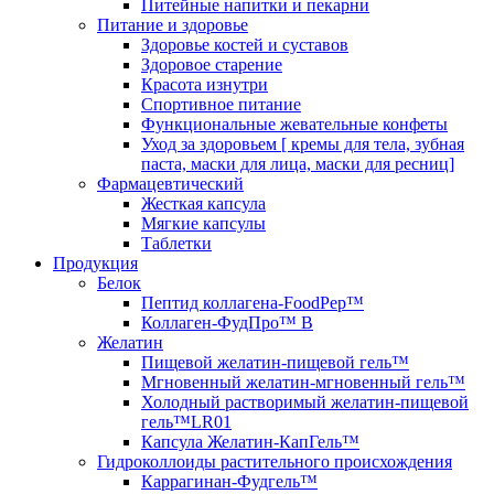
Питейные напитки и пекарни
Питание и здоровье
Здоровье костей и суставов
Здоровое старение
Красота изнутри
Спортивное питание
Функциональные жевательные конфеты
Уход за здоровьем [ кремы для тела, зубная
паста, маски для лица, маски для ресниц]
Фармацевтический
Жесткая капсула
Мягкие капсулы
Таблетки
Продукция
Белок
Пептид коллагена-FoodPep™
Коллаген-ФудПро™ В
Желатин
Пищевой желатин-пищевой гель™
Мгновенный желатин-мгновенный гель™
Холодный растворимый желатин-пищевой
гель™LR01
Капсула Желатин-КапГель™
Гидроколлоиды растительного происхождения
Каррагинан-Фудгель™