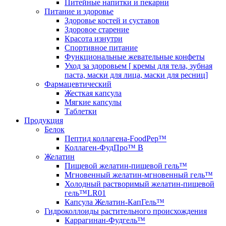
Питейные напитки и пекарни
Питание и здоровье
Здоровье костей и суставов
Здоровое старение
Красота изнутри
Спортивное питание
Функциональные жевательные конфеты
Уход за здоровьем [ кремы для тела, зубная
паста, маски для лица, маски для ресниц]
Фармацевтический
Жесткая капсула
Мягкие капсулы
Таблетки
Продукция
Белок
Пептид коллагена-FoodPep™
Коллаген-ФудПро™ В
Желатин
Пищевой желатин-пищевой гель™
Мгновенный желатин-мгновенный гель™
Холодный растворимый желатин-пищевой
гель™LR01
Капсула Желатин-КапГель™
Гидроколлоиды растительного происхождения
Каррагинан-Фудгель™