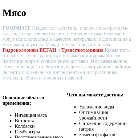
Мясо
FOODMATE
Предлагает желатины и коллагены премиум-
класса, которые являются чистыми животными белками и
могут использоваться в качестве натурального дополнения к
мясным продуктам. Между тем, мы предоставляем
Гидроколлоиды ВЕГАН
и
Трансглютаминаза
Кроме того,
что может лучше работать в оптимизации урожайности,
имитации жира и сочном укусе для мяса. Их связывающие,
эмульгирующие, стабилизирующие и желирующие свойства
делают их идеальными ингредиентами для различных
мясных, рыбных и холодных изделий.
Чего вы можете достичь:
Основные области
применения:
Удержание воды
Оптимизация
Инъекция мяса
урожайности
Ветчины
Снижение содержания
Колбаски
натрия
Гамбургеры
Замена фосфатов
Восстановленное мясо