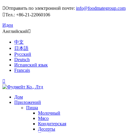

Отправить по электронной почте:
info@foodmategroup.com

Тел.: +86-21-22060106
Идеи
Английский

中文
日本語
Русский
Deutsch
Испанский язык
Français

Дом
Приложений
Пища
Молочный
Мясо
Кондитерская
Десерты