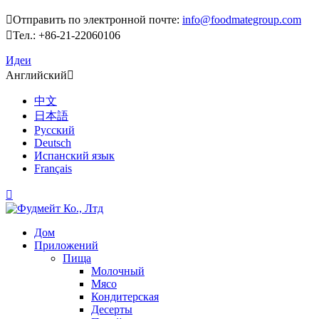

Отправить по электронной почте:
info@foodmategroup.com

Тел.: +86-21-22060106
Идеи
Английский

中文
日本語
Русский
Deutsch
Испанский язык
Français

Дом
Приложений
Пища
Молочный
Мясо
Кондитерская
Десерты