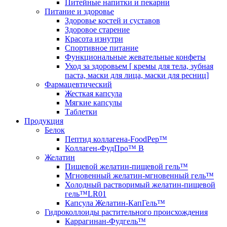
Питейные напитки и пекарни
Питание и здоровье
Здоровье костей и суставов
Здоровое старение
Красота изнутри
Спортивное питание
Функциональные жевательные конфеты
Уход за здоровьем [ кремы для тела, зубная
паста, маски для лица, маски для ресниц]
Фармацевтический
Жесткая капсула
Мягкие капсулы
Таблетки
Продукция
Белок
Пептид коллагена-FoodPep™
Коллаген-ФудПро™ В
Желатин
Пищевой желатин-пищевой гель™
Мгновенный желатин-мгновенный гель™
Холодный растворимый желатин-пищевой
гель™LR01
Капсула Желатин-КапГель™
Гидроколлоиды растительного происхождения
Каррагинан-Фудгель™