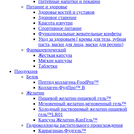
Питейные напитки и пекарни
Питание и здоровье
Здоровье костей и суставов
Здоровое старение
Красота изнутри
Спортивное питание
Функциональные жевательные конфеты
Уход за здоровьем [ кремы для тела, зубная
паста, маски для лица, маски для ресниц]
Фармацевтический
Жесткая капсула
Мягкие капсулы
Таблетки
Продукция
Белок
Пептид коллагена-FoodPep™
Коллаген-ФудПро™ В
Желатин
Пищевой желатин-пищевой гель™
Мгновенный желатин-мгновенный гель™
Холодный растворимый желатин-пищевой
гель™LR01
Капсула Желатин-КапГель™
Гидроколлоиды растительного происхождения
Каррагинан-Фудгель™