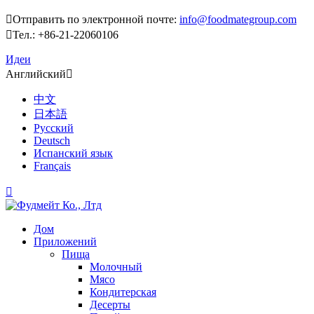

Отправить по электронной почте:
info@foodmategroup.com

Тел.: +86-21-22060106
Идеи
Английский

中文
日本語
Русский
Deutsch
Испанский язык
Français

Дом
Приложений
Пища
Молочный
Мясо
Кондитерская
Десерты