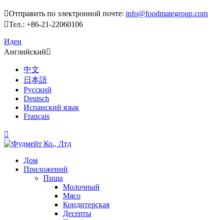

Отправить по электронной почте:
info@foodmategroup.com

Тел.: +86-21-22060106
Идеи
Английский

中文
日本語
Русский
Deutsch
Испанский язык
Français

Дом
Приложений
Пища
Молочный
Мясо
Кондитерская
Десерты