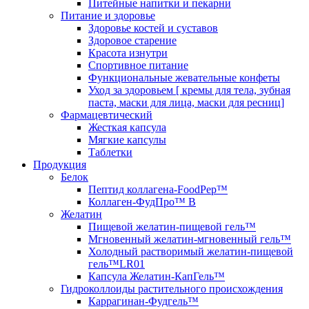
Питейные напитки и пекарни
Питание и здоровье
Здоровье костей и суставов
Здоровое старение
Красота изнутри
Спортивное питание
Функциональные жевательные конфеты
Уход за здоровьем [ кремы для тела, зубная
паста, маски для лица, маски для ресниц]
Фармацевтический
Жесткая капсула
Мягкие капсулы
Таблетки
Продукция
Белок
Пептид коллагена-FoodPep™
Коллаген-ФудПро™ В
Желатин
Пищевой желатин-пищевой гель™
Мгновенный желатин-мгновенный гель™
Холодный растворимый желатин-пищевой
гель™LR01
Капсула Желатин-КапГель™
Гидроколлоиды растительного происхождения
Каррагинан-Фудгель™