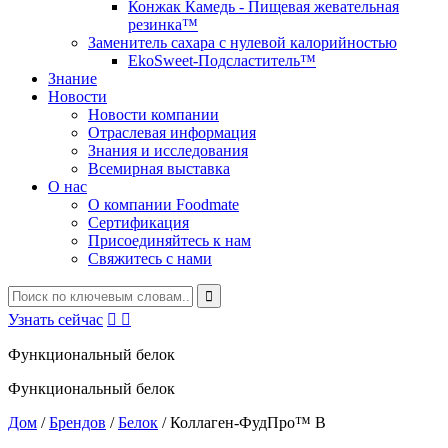
Конжак Камедь - Пищевая жевательная
резинка™
Заменитель сахара с нулевой калорийностью
EkoSweet-Подсластитель™
Знание
Новости
Новости компании
Отраслевая информация
Знания и исследования
Всемирная выставка
О нас
О компании Foodmate
Сертификация
Присоединяйтесь к нам
Свяжитесь с нами
Узнать сейчас


Функциональный белок
Функциональный белок
Дом
/
Брендов
/
Белок
/
Коллаген-ФудПро™ В