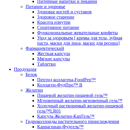
Питейные напитки и пекарни
Питание и здоровье
Здоровье костей и суставов
Здоровое старение
Красота изнутри
Спортивное питание
Функциональные жевательные конфеты
Уход за здоровьем [ кремы для тела, зубная
паста, маски для лица, маски для ресниц]
Фармацевтический
Жесткая капсула
Мягкие капсулы
Таблетки
Продукция
Белок
Пептид коллагена-FoodPep™
Коллаген-ФудПро™ В
Желатин
Пищевой желатин-пищевой гель™
Мгновенный желатин-мгновенный гель™
Холодный растворимый желатин-пищевой
гель™LR01
Капсула Желатин-КапГель™
Гидроколлоиды растительного происхождения
Каррагинан-Фудгель™