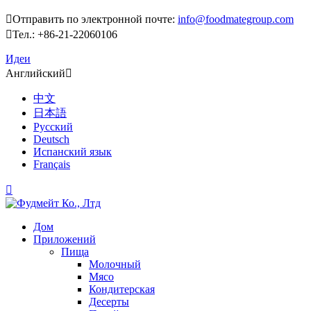

Отправить по электронной почте:
info@foodmategroup.com

Тел.: +86-21-22060106
Идеи
Английский

中文
日本語
Русский
Deutsch
Испанский язык
Français

Дом
Приложений
Пища
Молочный
Мясо
Кондитерская
Десерты